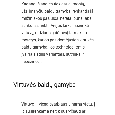
Kadangi šiandien tiek daug įmonių,
užsiimančių baldų gamyba, renkantis iš
milžiniškos pasiūlos, neretai būna labai
sunku išsirinkti. Arėjus laikui išsirinkti
virtuvę, didžiausią dėmesį tam skiria
moterys, kurios pasidomėjusios virtuvės
baldų gamyba, jos technologijomis,
įvairiais stilių variantais, sutrinka ir
nebežino, …
Virtuvės baldų gamyba
By
admin
-
2013-06-09
Virtuvė – viena svarbiausių namų vietų. Į
ją susirenkama ne tik pusryčiauti ar