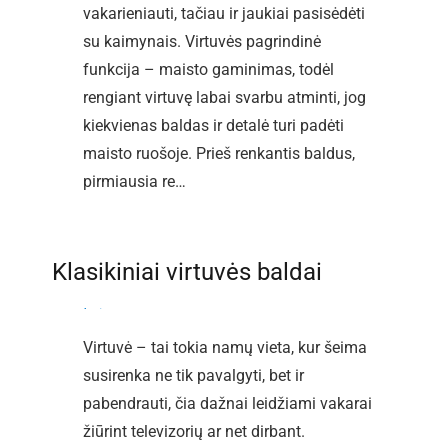
vakarieniauti, tačiau ir jaukiai pasisėdėti
su kaimynais. Virtuvės pagrindinė
funkcija – maisto gaminimas, todėl
rengiant virtuvę labai svarbu atminti, jog
kiekvienas baldas ir detalė turi padėti
maisto ruošoje. Prieš renkantis baldus,
pirmiausia re…
Klasikiniai virtuvės baldai
By
admin
-
2013-01-22
Virtuvė – tai tokia namų vieta, kur šeima
susirenka ne tik pavalgyti, bet ir
pabendrauti, čia dažnai leidžiami vakarai
žiūrint televizorių ar net dirbant.