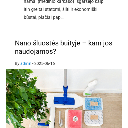
namai (medinio karkaso) išgarsėjo kaip
itin greitai statomi, šilti ir ekonomiški
būstai, plačiai pap…
Nano šluostės buityje – kam jos
naudojamos?
By
admin
-
2025-06-16