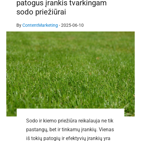
patogus įrankis tvarkingam
sodo priežiūrai
By
ContentMarketing
-
2025-06-10
Sodo ir kiemo priežiūra reikalauja ne tik
pastangų, bet ir tinkamų įrankių. Vienas
iš tokių patogių ir efektyvių įrankių yra