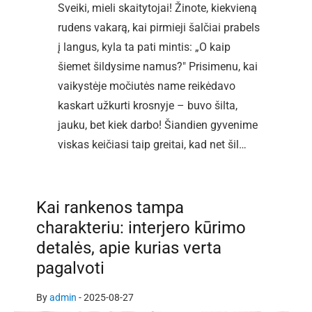
Sveiki, mieli skaitytojai! Žinote, kiekvieną
rudens vakarą, kai pirmieji šalčiai prabels
į langus, kyla ta pati mintis: „O kaip
šiemet šildysime namus?" Prisimenu, kai
vaikystėje močiutės name reikėdavo
kaskart užkurti krosnyje – buvo šilta,
jauku, bet kiek darbo! Šiandien gyvenime
viskas keičiasi taip greitai, kad net šil…
Kai rankenos tampa
charakteriu: interjero kūrimo
detalės, apie kurias verta
pagalvoti
By
admin
-
2025-08-27