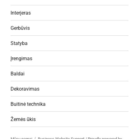
Interjeras
Gerbūvis
Statyba
Įrengimas
Baldai
Dekoravimas
Buitinė technika
Žemės ūkis
Mūsų namai
Business Website Support /
Proudly powered by