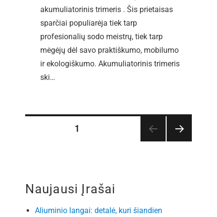
akumuliatorinis trimeris . Šis prietaisas
sparčiai populiarėja tiek tarp
profesionalių sodo meistrų, tiek tarp
mėgėjų dėl savo praktiškumo, mobilumo
ir ekologiškumo. Akumuliatorinis trimeris
ski…
PUSLAPIS
1
Įrašų
TOLE
SNIS
puslapiavimas
PUSL
APIS
Naujausi Įrašai
Aliuminio langai: detalė, kuri šiandien