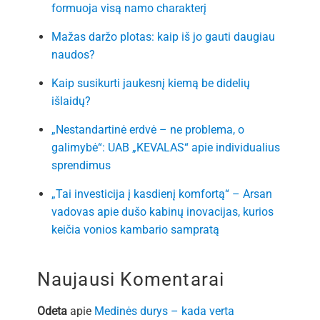
formuoja visą namo charakterį
Mažas daržo plotas: kaip iš jo gauti daugiau
naudos?
Kaip susikurti jaukesnį kiemą be didelių
išlaidų?
„Nestandartinė erdvė – ne problema, o
galimybė“: UAB „KEVALAS“ apie individualius
sprendimus
„Tai investicija į kasdienį komfortą“ – Arsan
vadovas apie dušo kabinų inovacijas, kurios
keičia vonios kambario sampratą
Naujausi Komentarai
Odeta
apie
Medinės durys – kada verta