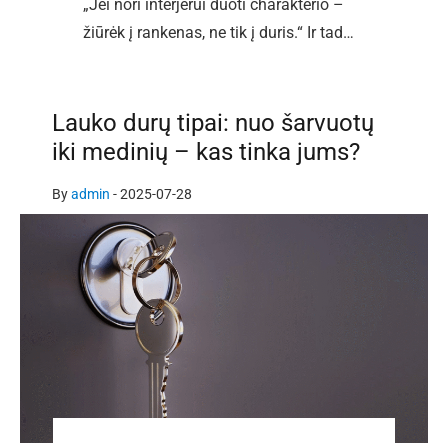
„Jei nori interjerui duoti charakterio –
žiūrėk į rankenas, ne tik į duris.“ Ir tad…
Lauko durų tipai: nuo šarvuotų
iki medinių – kas tinka jums?
By
admin
-
2025-07-28