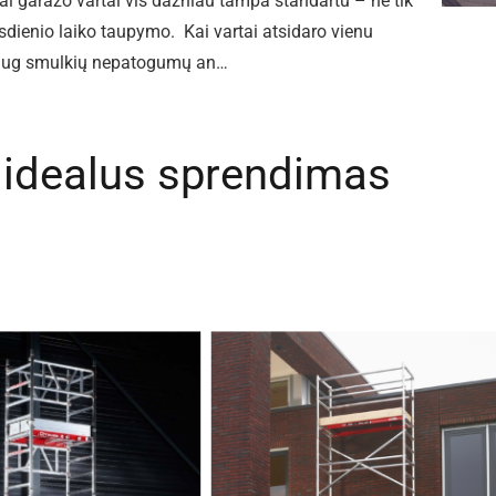
i garažo vartai vis dažniau tampa standartu – ne tik
sdienio laiko taupymo. Kai vartai atsidaro vienu
daug smulkių nepatogumų an…
– idealus sprendimas