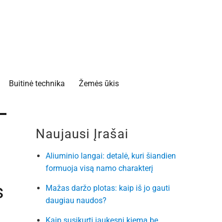
Buitinė technika
Žemės ūkis
Naujausi Įrašai
Aliuminio langai: detalė, kuri šiandien
formuoja visą namo charakterį
s
Mažas daržo plotas: kaip iš jo gauti
daugiau naudos?
Kaip susikurti jaukesnį kiemą be