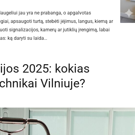
ugeliui jau yra ne prabanga, o apgalvotas
iai, apsaugoti turtą, stebėti įėjimus, langus, kiemą ar
ti signalizacijos, kamerų ar jutiklių įrengimą, labai
as: ką daryti su laida…
ijos 2025: kokias
chnikai Vilniuje?