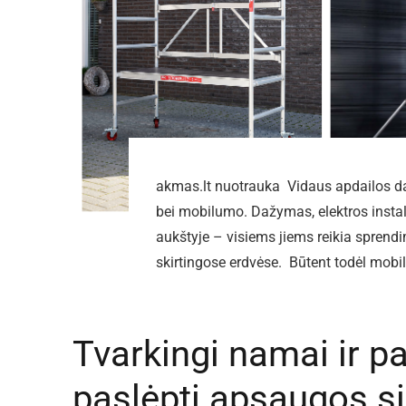
akmas.lt nuotrauka Vidaus apdailos dar
bei mobilumo. Dažymas, elektros instal
aukštyje – visiems jiems reikia sprendi
skirtingose erdvėse. Būtent todėl mobi
Tvarkingi namai ir p
paslėpti apsaugos s