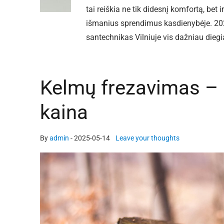
tai reiškia ne tik didesnį komfortą, be
išmanius sprendimus kasdienybėje. 202
santechnikas Vilniuje vis dažniau dieg
Kelmų frezavimas – 
kaina
By
admin
-
2025-05-14
Leave your thoughts