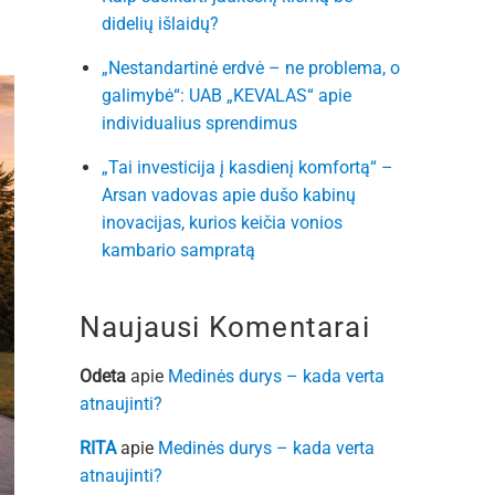
didelių išlaidų?
„Nestandartinė erdvė – ne problema, o
galimybė“: UAB „KEVALAS“ apie
individualius sprendimus
„Tai investicija į kasdienį komfortą“ –
Arsan vadovas apie dušo kabinų
inovacijas, kurios keičia vonios
kambario sampratą
Naujausi Komentarai
Odeta
apie
Medinės durys – kada verta
atnaujinti?
RITA
apie
Medinės durys – kada verta
atnaujinti?