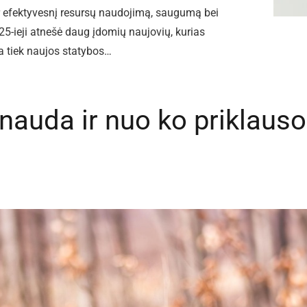
t ir efektyvesnį resursų naudojimą, saugumą bei
5-ieji atnešė daug įdomių naujovių, kurias
ia tiek naujos statybos…
nauda ir nuo ko priklauso