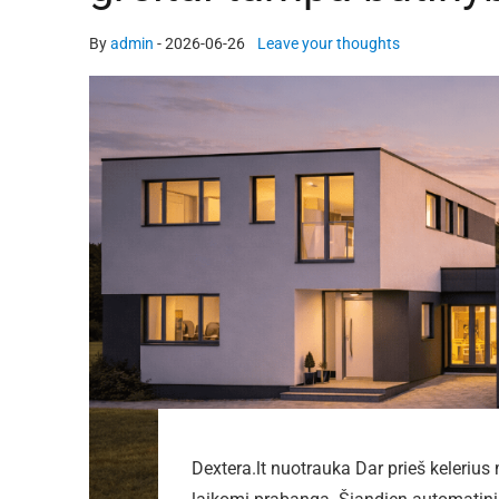
By
admin
-
2026-06-26
Leave your thoughts
Dextera.lt nuotrauka Dar prieš keleri