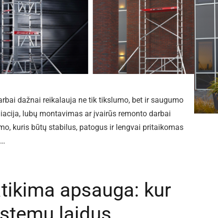
bai dažnai reikalauja ne tik tikslumo, bet ir saugumo
iacija, lubų montavimas ar įvairūs remonto darbai
mo, kuris būtų stabilus, patogus ir lengvai pritaikomas
l…
atikima apsauga: kur
istemų laidus