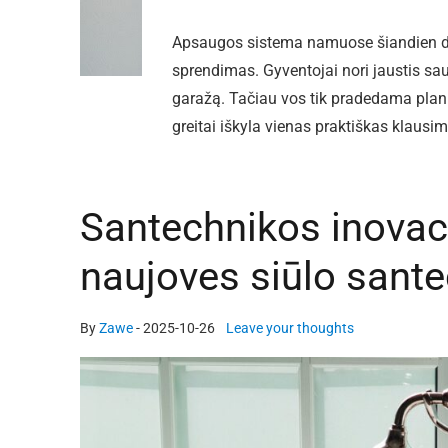
Apsaugos sistema namuose šiandien da
sprendimas. Gyventojai nori jaustis saug
garažą. Tačiau vos tik pradedama planuo
greitai iškyla vienas praktiškas klausim
Santechnikos inovac
naujoves siūlo sante
By
Zawe
-
2025-10-26
Leave your thoughts