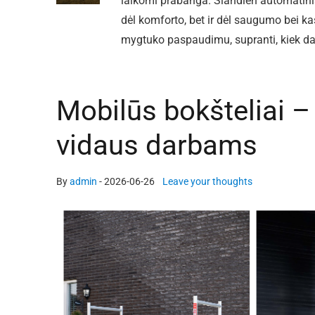
laikomi prabanga. Šiandien automatinia
dėl komforto, bet ir dėl saugumo bei ka
mygtuko paspaudimu, supranti, kiek 
Mobilūs bokšteliai 
vidaus darbams
By
admin
-
2026-06-26
Leave your thoughts