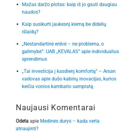
Mažas daržo plotas: kaip iš jo gauti daugiau
naudos?
Kaip susikurti jaukesnį kiemą be didelių
išlaidų?
„Nestandartinė erdvė – ne problema, o
galimybė“: UAB „KEVALAS“ apie individualius
sprendimus
„Tai investicija į kasdienį komfortą“ – Arsan
vadovas apie dušo kabinų inovacijas, kurios
keičia vonios kambario sampratą
Naujausi Komentarai
Odeta
apie
Medinės durys – kada verta
atnaujinti?