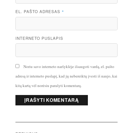
EL. PAŠTO ADRESAS
*
INTERNETO PUSLAPIS
Noriu savo interneto naršyklėje išsaugoti vardą, el. pašto
adresą ir interneto puslapį, kad jų nebereiktų įvesti iš naujo, kai
kitą kartą vėl norėsiu parašyti komentarą.