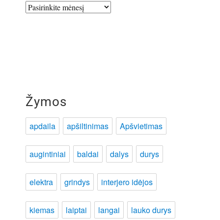
Archyvai
Žymos
apdaila
apšiltinimas
Apšvietimas
augintiniai
baldai
dalys
durys
elektra
grindys
interjero idėjos
kiemas
laiptai
langai
lauko durys