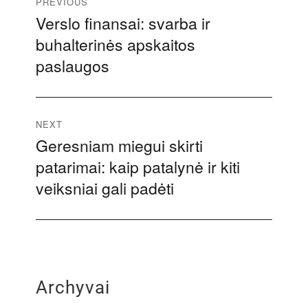
Navigacija
PREVIOUS
Verslo finansai: svarba ir
Previous
tarp
buhalterinės apskaitos
post:
įrašų
paslaugos
NEXT
Geresniam miegui skirti
Next
patarimai: kaip patalynė ir kiti
post:
veiksniai gali padėti
Archyvai