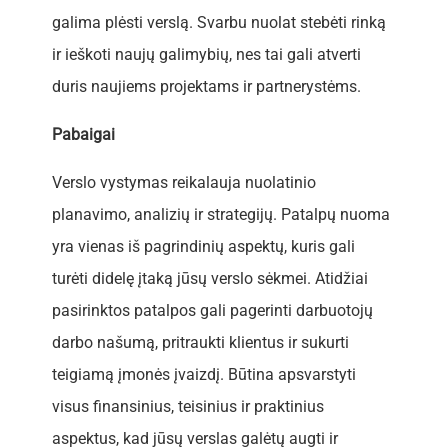
galima plėsti verslą. Svarbu nuolat stebėti rinką
ir ieškoti naujų galimybių, nes tai gali atverti
duris naujiems projektams ir partnerystėms.
Pabaigai
Verslo vystymas reikalauja nuolatinio
planavimo, analizių ir strategijų. Patalpų nuoma
yra vienas iš pagrindinių aspektų, kuris gali
turėti didelę įtaką jūsų verslo sėkmei. Atidžiai
pasirinktos patalpos gali pagerinti darbuotojų
darbo našumą, pritraukti klientus ir sukurti
teigiamą įmonės įvaizdį. Būtina apsvarstyti
visus finansinius, teisinius ir praktinius
aspektus, kad jūsų verslas galėtų augti ir