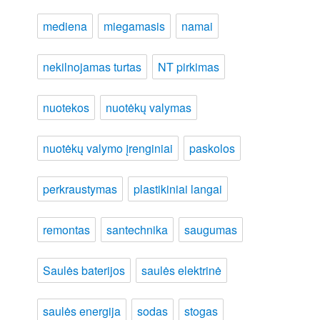
mediena
miegamasis
namai
nekilnojamas turtas
NT pirkimas
nuotekos
nuotėkų valymas
nuotėkų valymo įrenginiai
paskolos
perkraustymas
plastikiniai langai
remontas
santechnika
saugumas
Saulės baterijos
saulės elektrinė
saulės energija
sodas
stogas