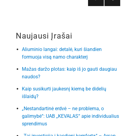
Įrašų
TOLE
SNIS
puslapiavimas
PUSL
APIS
Naujausi Įrašai
Aliuminio langai: detalė, kuri šiandien
formuoja visą namo charakterį
Mažas daržo plotas: kaip iš jo gauti daugiau
naudos?
Kaip susikurti jaukesnį kiemą be didelių
išlaidų?
„Nestandartinė erdvė – ne problema, o
galimybė“: UAB „KEVALAS“ apie individualius
sprendimus
„Tai investicija į kasdienį komfortą“ – Arsan