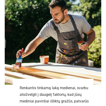
Renkantis tinkamą laką medienai, svarbu
atsižvelgti į daugelį faktorių, kad jūsų
mediniai paviršiai išliktų gražūs, patvarūs