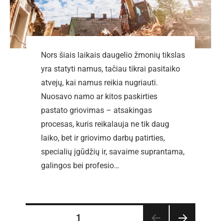
Nors šiais laikais daugelio žmonių tikslas
yra statyti namus, tačiau tikrai pasitaiko
atvejų, kai namus reikia nugriauti.
Nuosavo namo ar kitos paskirties
pastato griovimas – atsakingas
procesas, kuris reikalauja ne tik daug
laiko, bet ir griovimo darbų patirties,
specialių įgūdžių ir, savaime suprantama,
galingos bei profesio…
PUSLAPIS
1