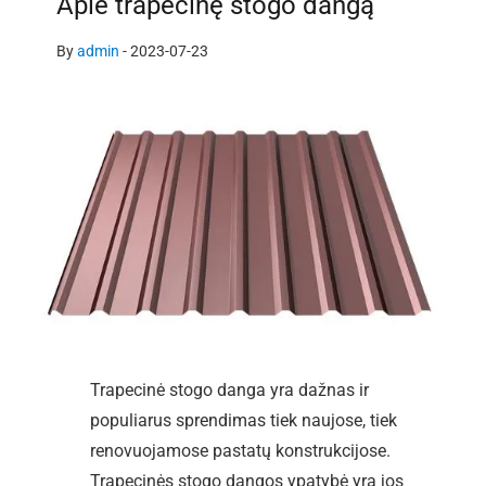
Apie trapecinę stogo dangą
By
admin
-
2023-07-23
Trapecinė stogo danga yra dažnas ir
populiarus sprendimas tiek naujose, tiek
renovuojamose pastatų konstrukcijose.
Trapecinės stogo dangos ypatybė yra jos