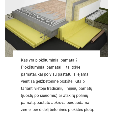
Kas yra plokštuminiai pamatai?
Plokštuminiai pamatai – tai tokie
pamatai, kai po visu pastatu išliejama
vientisa gelžbetoninė plokštė. Kitaip
tariant, vietoje tradicinių linijinių pamatų
(juostų po sienomis) ar atskirų polinių
pamatų, pastato apkrova perduodama
žemei per didelį betoninės plokštės plotą.