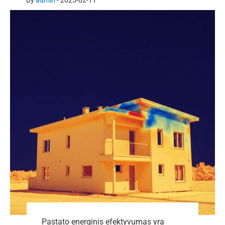
By
admin
-
2025-02-11
Pastato energinis efektyvumas yra