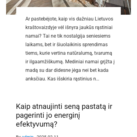
Ar pastebėjote, kaip vis dažniau Lietuvos
kraštovaizdyje vėl išnyra jaukūs rąstiniai
namai? Tai ne tik nostalgija seniesiems
laikams, bet ir šiuolaikinis sprendimas
tiems, kurie vertina natūralumą, tvarumą
ir ilgaamžiškumą. Mediniai namai grįžta į
madą su dar didesne jėga nei bet kada
anksčiau. Kas išskiria rąstinius n…
Kaip atnaujinti seną pastatą ir
pagerinti jo energinį
efektyvumą?