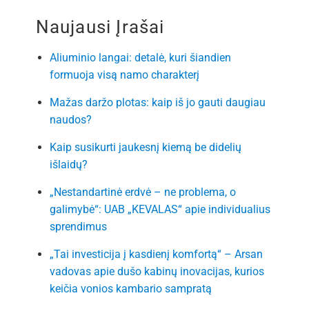
Naujausi Įrašai
Aliuminio langai: detalė, kuri šiandien
formuoja visą namo charakterį
Mažas daržo plotas: kaip iš jo gauti daugiau
naudos?
Kaip susikurti jaukesnį kiemą be didelių
išlaidų?
„Nestandartinė erdvė – ne problema, o
galimybė“: UAB „KEVALAS“ apie individualius
sprendimus
„Tai investicija į kasdienį komfortą“ – Arsan
vadovas apie dušo kabinų inovacijas, kurios
keičia vonios kambario sampratą