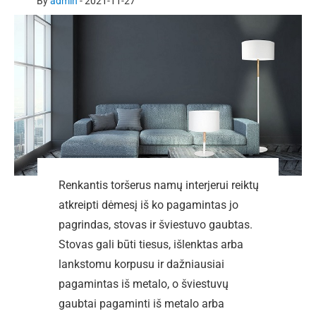
By
admin
-
2021-11-27
Renkantis toršerus namų interjerui reiktų
atkreipti dėmesį iš ko pagamintas jo
pagrindas, stovas ir šviestuvo gaubtas.
Stovas gali būti tiesus, išlenktas arba
lankstomu korpusu ir dažniausiai
pagamintas iš metalo, o šviestuvų
gaubtai pagaminti iš metalo arba