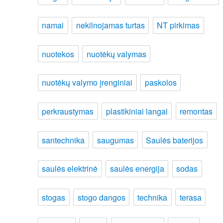
namai
nekilnojamas turtas
NT pirkimas
nuotekos
nuotėkų valymas
nuotėkų valymo įrenginiai
paskolos
perkraustymas
plastikiniai langai
remontas
santechnika
saugumas
Saulės baterijos
saulės elektrinė
saulės energija
sodas
stogas
stogo dangos
technika
terasa