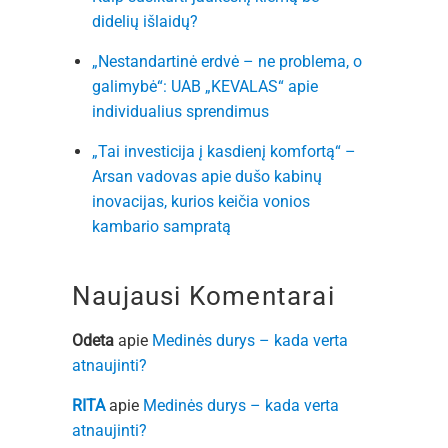
didelių išlaidų?
„Nestandartinė erdvė – ne problema, o
galimybė“: UAB „KEVALAS“ apie
individualius sprendimus
„Tai investicija į kasdienį komfortą“ –
Arsan vadovas apie dušo kabinų
inovacijas, kurios keičia vonios
kambario sampratą
Naujausi Komentarai
Odeta
apie
Medinės durys – kada verta
atnaujinti?
RITA
apie
Medinės durys – kada verta
atnaujinti?