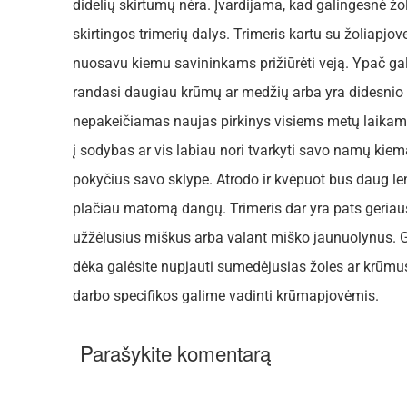
didelių skirtumų nėra. Įvardijama, kad galingesnė žo
skirtingos trimerių dalys. Trimeris kartu su žoliapj
nuosavu kiemu savininkams prižiūrėti veją. Ypač gal
randasi daugiau krūmų ar medžių arba yra didesnio n
nepakeičiamas naujas pirkinys visiems metų laikams.
į sodybas ar vis labiau nori tvarkyti savo namų kiem
pokyčius savo sklype. Atrodo ir kvėpuot bus daug len
plačiau matomą dangų. Trimeris dar yra pats geriausi
užžėlusius miškus arba valant miško jaunuolynus. G
dėka galėsite nupjauti sumedėjusias žoles ar krūmus,
darbo specifikos galime vadinti krūmapjovėmis.
Parašykite komentarą