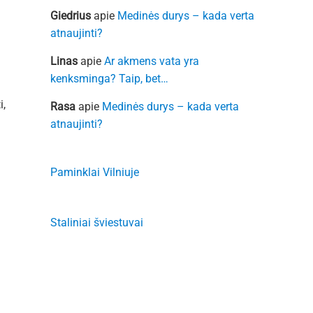
Giedrius
apie
Medinės durys – kada verta
atnaujinti?
Linas
apie
Ar akmens vata yra
kenksminga? Taip, bet…
i,
Rasa
apie
Medinės durys – kada verta
atnaujinti?
.
Paminklai Vilniuje
Staliniai šviestuvai