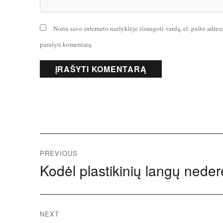
Noriu savo interneto naršyklėje išsaugoti vardą, el. pašto adresą 
parašyti komentarą.
Navigacija
PREVIOUS
Kodėl plastikinių langų nederė
Previous
tarp
post:
įrašų
NEXT