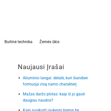
Buitinė technika
Žemės ūkis
Naujausi Įrašai
Aliuminio langai: detalė, kuri šiandien
formuoja visą namo charakterį
Mažas daržo plotas: kaip iš jo gauti
daugiau naudos?
Kaip susikurti jaukesnį kiemą be