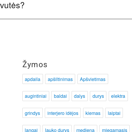
lvutės?
Žymos
apdaila
apšiltinimas
Apšvietimas
augintiniai
baldai
dalys
durys
elektra
grindys
interjero idėjos
kiemas
laiptai
langai
lauko durys
mediena
miegamasis