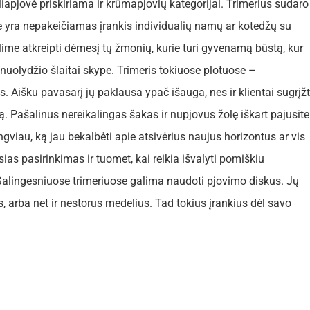
liapjovė priskiriama ir krūmapjovių kategorijai. Trimerius sudaro
ove yra nepakeičiamas įrankis individualių namų ar kotedžų su
ime atkreipti dėmesį tų žmonių, kurie turi gyvenamą būstą, kur
uolydžio šlaitai skype. Trimeris tokiuose plotuose –
 Aišku pavasarį jų paklausa ypač išauga, nes ir klientai sugrįž
ą. Pašalinus nereikalingas šakas ir nupjovus žolę iškart pajusite
gviau, ką jau bekalbėti apie atsivėrius naujus horizontus ar vis
as pasirinkimas ir tuomet, kai reikia išvalyti pomiškiu
alingesniuose trimeriuose galima naudoti pjovimo diskus. Jų
 arba net ir nestorus medelius. Tad tokius įrankius dėl savo