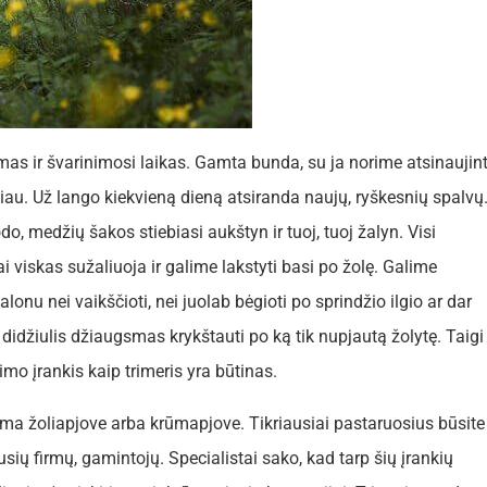
mas ir švarinimosi laikas. Gamta bunda, su ja norime atsinaujint
biau. Už lango kiekvieną dieną atsiranda naujų, ryškesnių spalvų
o, medžių šakos stiebiasi aukštyn ir tuoj, tuoj žalyn. Visi
i viskas sužaliuoja ir galime lakstyti basi po žolę. Galime
lonu nei vaikščioti, nei juolab bėgioti po sprindžio ilgio ar dar
 didžiulis džiaugsmas krykštauti po ką tik nupjautą žolytę. Taigi
o įrankis kaip trimeris yra būtinas.
ama žoliapjove arba krūmapjove. Tikriausiai pastaruosius būsite
sių firmų, gamintojų. Specialistai sako, kad tarp šių įrankių