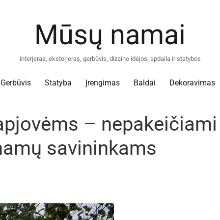
Mūsų namai
interjeras, eksterjeras, gerbūvis, dizaino idėjos, apdaila ir statybos
Gerbūvis
Statyba
Įrengimas
Baldai
Dekoravimas
apjovėms – nepakeičiami
ų namų savininkams