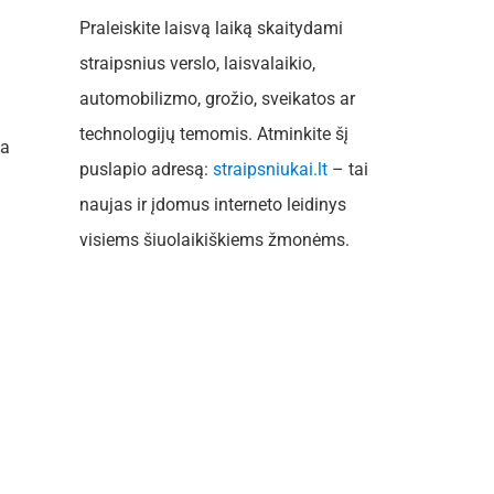
Praleiskite laisvą laiką skaitydami
straipsnius verslo, laisvalaikio,
automobilizmo, grožio, sveikatos ar
technologijų temomis. Atminkite šį
ta
puslapio adresą:
straipsniukai.lt
– tai
naujas ir įdomus interneto leidinys
visiems šiuolaikiškiems žmonėms.