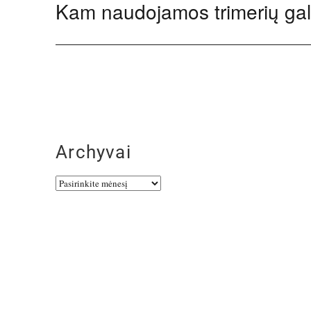
Kam naudojamos trimerių ga
Next
post:
Archyvai
Archyvai