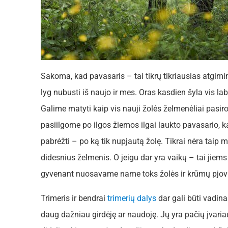
Sakoma, kad pavasaris – tai tikrų tikriausias atgimi
lyg nubusti iš naujo ir mes. Oras kasdien šyla vis la
Galime matyti kaip vis nauji žolės želmenėliai pasirod
pasiilgome po ilgos žiemos ilgai laukto pavasario, ka
pabrėžti – po ką tik nupjautą žolę. Tikrai nėra taip ma
didesnius želmenis. O jeigu dar yra vaikų – tai jiems
gyvenant nuosavame name toks žolės ir krūmų pjovim
Trimeris ir bendrai
trimerių dalys
dar gali būti vadin
daug dažniau girdėję ar naudoję. Jų yra pačių įvariau