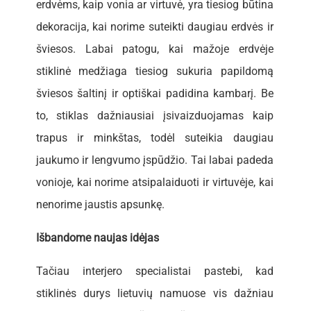
erdvėms, kaip vonia ar virtuvė, yra tiesiog būtina
dekoracija, kai norime suteikti daugiau erdvės ir
šviesos. Labai patogu, kai mažoje erdvėje
stiklinė medžiaga tiesiog sukuria papildomą
šviesos šaltinį ir optiškai padidina kambarį. Be
to, stiklas dažniausiai įsivaizduojamas kaip
trapus ir minkštas, todėl suteikia daugiau
jaukumo ir lengvumo įspūdžio. Tai labai padeda
vonioje, kai norime atsipalaiduoti ir virtuvėje, kai
nenorime jaustis apsunkę.
Išbandome naujas idėjas
Tačiau interjero specialistai pastebi, kad
stiklinės durys lietuvių namuose vis dažniau