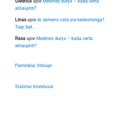
Giedrius
apie
Medinės durys – kada verta
atnaujinti?
Linas
apie
Ar akmens vata yra kenksminga?
Taip, bet…
Rasa
apie
Medinės durys – kada verta
atnaujinti?
Paminklai Vilniuje
Staliniai šviestuvai