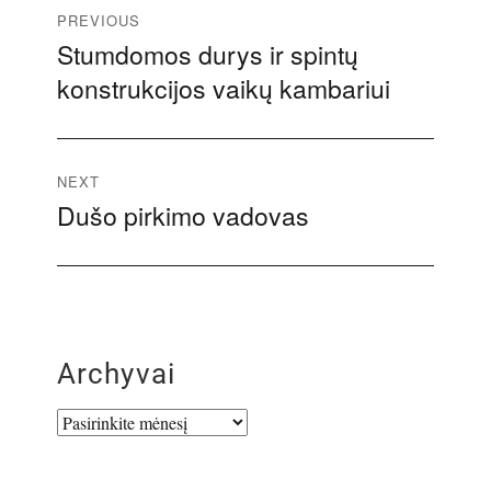
Navigacija
PREVIOUS
Stumdomos durys ir spintų
Previous
tarp
konstrukcijos vaikų kambariui
post:
įrašų
NEXT
Dušo pirkimo vadovas
Next
post:
Archyvai
Archyvai