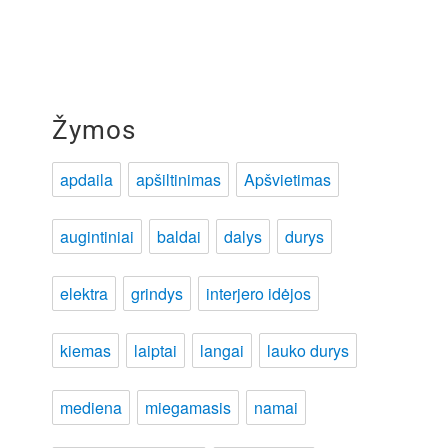
Žymos
apdaila
apšiltinimas
Apšvietimas
augintiniai
baldai
dalys
durys
elektra
grindys
interjero idėjos
kiemas
laiptai
langai
lauko durys
mediena
miegamasis
namai