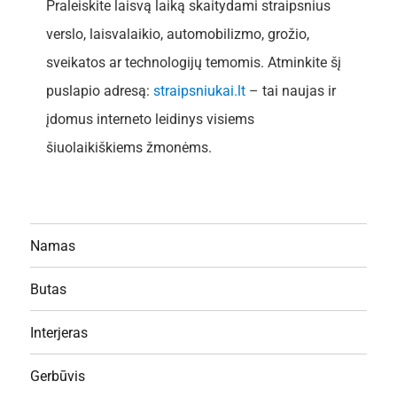
Praleiskite laisvą laiką skaitydami straipsnius
verslo, laisvalaikio, automobilizmo, grožio,
sveikatos ar technologijų temomis. Atminkite šį
puslapio adresą:
straipsniukai.lt
– tai naujas ir
įdomus interneto leidinys visiems
šiuolaikiškiems žmonėms.
Namas
Butas
Interjeras
Gerbūvis