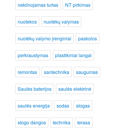
nekilnojamas turtas
NT pirkimas
nuotekos
nuotėkų valymas
nuotėkų valymo įrenginiai
paskolos
perkraustymas
plastikiniai langai
remontas
santechnika
saugumas
Saulės baterijos
saulės elektrinė
saulės energija
sodas
stogas
stogo dangos
technika
terasa