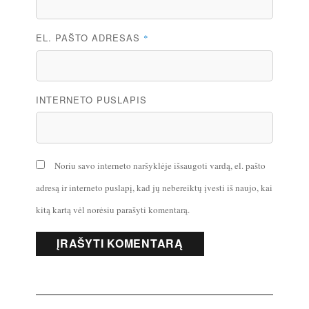
EL. PAŠTO ADRESAS
*
INTERNETO PUSLAPIS
Noriu savo interneto naršyklėje išsaugoti vardą, el. pašto
adresą ir interneto puslapį, kad jų nebereiktų įvesti iš naujo, kai
kitą kartą vėl norėsiu parašyti komentarą.