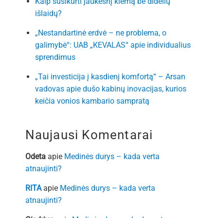
Kaip susikurti jaukesnį kiemą be didelių
išlaidų?
„Nestandartinė erdvė – ne problema, o
galimybė“: UAB „KEVALAS“ apie individualius
sprendimus
„Tai investicija į kasdienį komfortą“ – Arsan
vadovas apie dušo kabinų inovacijas, kurios
keičia vonios kambario sampratą
Naujausi Komentarai
Odeta
apie
Medinės durys – kada verta
atnaujinti?
RITA
apie
Medinės durys – kada verta
atnaujinti?