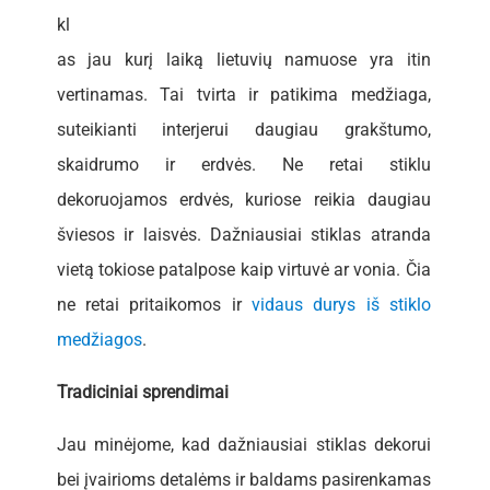
kl
as jau kurį laiką lietuvių namuose yra itin
vertinamas. Tai tvirta ir patikima medžiaga,
suteikianti interjerui daugiau grakštumo,
skaidrumo ir erdvės. Ne retai stiklu
dekoruojamos erdvės, kuriose reikia daugiau
šviesos ir laisvės. Dažniausiai stiklas atranda
vietą tokiose patalpose kaip virtuvė ar vonia. Čia
ne retai pritaikomos ir
vidaus durys iš stiklo
medžiagos
.
Tradiciniai sprendimai
Jau minėjome, kad dažniausiai stiklas dekorui
bei įvairioms detalėms ir baldams pasirenkamas