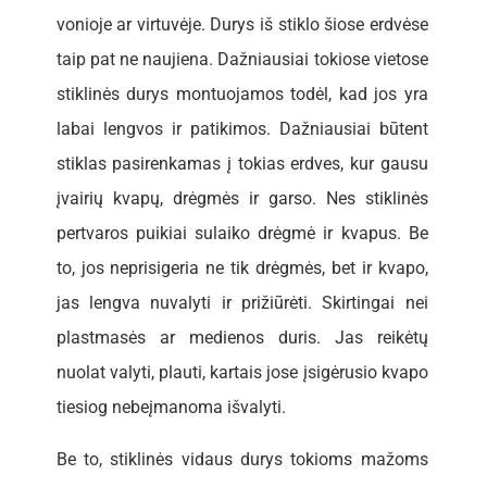
vonioje ar virtuvėje. Durys iš stiklo šiose erdvėse
taip pat ne naujiena. Dažniausiai tokiose vietose
stiklinės durys montuojamos todėl, kad jos yra
labai lengvos ir patikimos. Dažniausiai būtent
stiklas pasirenkamas į tokias erdves, kur gausu
įvairių kvapų, drėgmės ir garso. Nes stiklinės
pertvaros puikiai sulaiko drėgmė ir kvapus. Be
to, jos neprisigeria ne tik drėgmės, bet ir kvapo,
jas lengva nuvalyti ir prižiūrėti. Skirtingai nei
plastmasės ar medienos duris. Jas reikėtų
nuolat valyti, plauti, kartais jose įsigėrusio kvapo
tiesiog nebeįmanoma išvalyti.
Be to, stiklinės vidaus durys tokioms mažoms