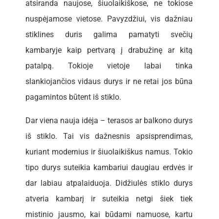
atsiranda naujose, šiuolaikiškose, ne tokiose
nuspėjamose vietose. Pavyzdžiui, vis dažniau
stiklines duris galima pamatyti svečių
kambaryje kaip pertvarą į drabužinę ar kitą
patalpą. Tokioje vietoje labai tinka
slankiojančios vidaus durys ir ne retai jos būna
pagamintos būtent iš stiklo.
Dar viena nauja idėja – terasos ar balkono durys
iš stiklo. Tai vis dažnesnis apsisprendimas,
kuriant modernius ir šiuolaikiškus namus. Tokio
tipo durys suteikia kambariui daugiau erdvės ir
dar labiau atpalaiduoja. Didžiulės stiklo durys
atveria kambarį ir suteikia netgi šiek tiek
mistinio jausmo, kai būdami namuose, kartu