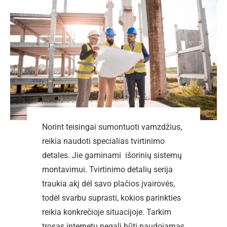
Norint teisingai sumontuoti vamzdžius,
reikia naudoti specialias tvirtinimo
detales. Jie gaminami išorinių sistemų
montavimui. Tvirtinimo detalių serija
traukia akį dėl savo plačios įvairovės,
todėl svarbu suprasti, kokios parinkties
reikia konkrečioje situacijoje. Tarkim
trosas internetu negali būti naudojamas