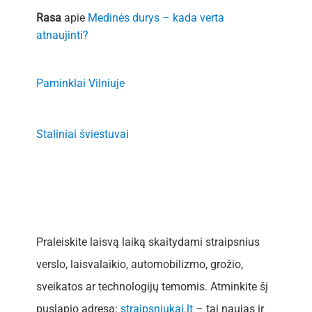
Rasa
apie
Medinės durys – kada verta
atnaujinti?
Paminklai Vilniuje
Staliniai šviestuvai
Praleiskite laisvą laiką skaitydami straipsnius
verslo, laisvalaikio, automobilizmo, grožio,
sveikatos ar technologijų temomis. Atminkite šį
puslapio adresą:
straipsniukai.lt
– tai naujas ir