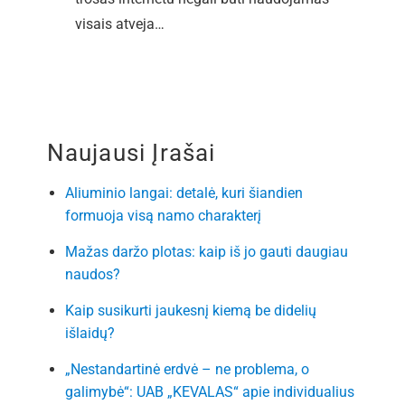
visais atveja…
Naujausi Įrašai
Aliuminio langai: detalė, kuri šiandien
formuoja visą namo charakterį
Mažas daržo plotas: kaip iš jo gauti daugiau
naudos?
Kaip susikurti jaukesnį kiemą be didelių
išlaidų?
„Nestandartinė erdvė – ne problema, o
galimybė“: UAB „KEVALAS“ apie individualius