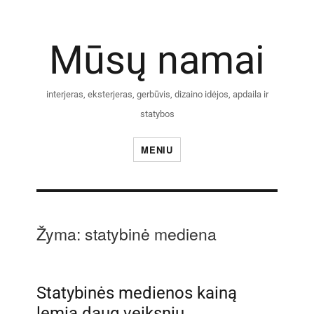
Mūsų namai
interjeras, eksterjeras, gerbūvis, dizaino idėjos, apdaila ir
statybos
MENIU
Žyma:
statybinė mediena
Statybinės medienos kainą
lemią daug veiksnių