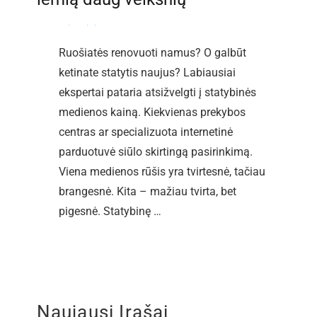
By
straipsniai
-
2017-11-29
Ruošiatės renovuoti namus? O galbūt
ketinate statytis naujus? Labiausiai
ekspertai pataria atsižvelgti į statybinės
medienos kainą. Kiekvienas prekybos
centras ar specializuota internetinė
parduotuvė siūlo skirtingą pasirinkimą.
Viena medienos rūšis yra tvirtesnė, tačiau
brangesnė. Kita – mažiau tvirta, bet
pigesnė. Statybinę …
Naujausi Įrašai