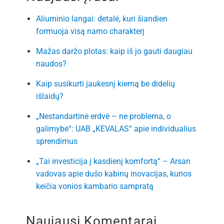
Aliuminio langai: detalė, kuri šiandien
formuoja visą namo charakterį
Mažas daržo plotas: kaip iš jo gauti daugiau
naudos?
Kaip susikurti jaukesnį kiemą be didelių
išlaidų?
„Nestandartinė erdvė – ne problema, o
galimybė“: UAB „KEVALAS“ apie individualius
sprendimus
„Tai investicija į kasdienį komfortą“ – Arsan
vadovas apie dušo kabinų inovacijas, kurios
keičia vonios kambario sampratą
Naujausi Komentarai