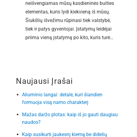
neišvengiamas mūsų kasdieninės buities
elementas, kuris lydi kiekvieną iš mūsų.
Šiukšlių išvežimu rūpinasi tiek valstybė,
tiek ir patys gyventojai. Įstatymų leidėjai
priima vieną įstatymą po kito, kuris turė…
Naujausi Įrašai
Aliuminio langai: detalė, kuri šiandien
formuoja visą namo charakterį
Mažas daržo plotas: kaip iš jo gauti daugiau
naudos?
Kaip susikurti jaukesnį kiemą be didelių