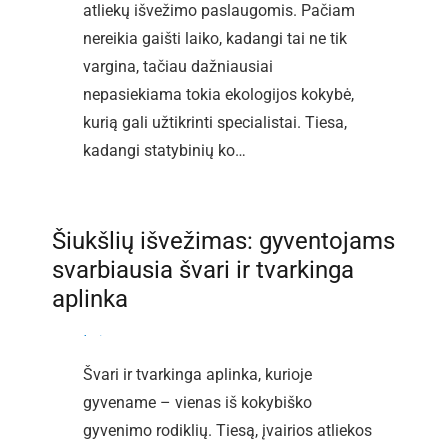
atliekų išvežimo paslaugomis. Pačiam
nereikia gaišti laiko, kadangi tai ne tik
vargina, tačiau dažniausiai
nepasiekiama tokia ekologijos kokybė,
kurią gali užtikrinti specialistai. Tiesa,
kadangi statybinių ko…
Šiukšlių išvežimas: gyventojams
svarbiausia švari ir tvarkinga
aplinka
By
admin
-
2018-12-25
Švari ir tvarkinga aplinka, kurioje
gyvename – vienas iš kokybiško
gyvenimo rodiklių. Tiesą, įvairios atliekos