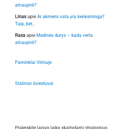
atnaujinti?
Linas
apie
Ar akmens vata yra kenksminga?
Taip, bet…
Rasa
apie
Medinės durys – kada verta
atnaujinti?
Paminklai Vilniuje
Staliniai šviestuvai
Praleiskite laisvą laiką skaitydami straipsnius