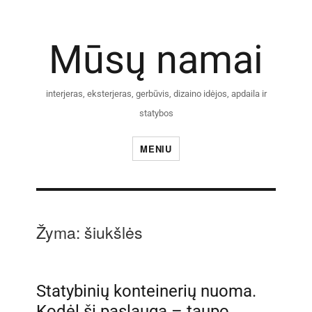
Mūsų namai
interjeras, eksterjeras, gerbūvis, dizaino idėjos, apdaila ir
statybos
MENIU
Žyma:
šiukšlės
Statybinių konteinerių nuoma.
Kodėl ši paslauga – taupo